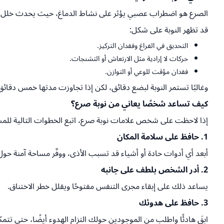
الصرع هو اضطراب عصبي يؤثر على نشاط الدماغ، حيث يحدث خلل مفاج
قد تظهر النوبة على شكل:
التحديق في الفراغ وفقدان التركيز.
حركات لا إرادية مثل الارتعاش أو التشنجات.
فقدان مؤقت للوعي أو التوازن.
وغالبًا تستمر النوبة لبضع دقائق، لكن إذا تجاوزت مدتها خمس دقائق،
كيف تساعد شخصًا يعاني من نوبة صرع؟
إذا لاحظت على شخص علامات نوبة صرع، اتبع الخطوات التالية للمس
1. حافظ على سلامة المكان
أبعد أي أدوات حادة أو أشياء قد تسبب الأذى، ووفّر مساحة آمنة ح
2. أدر الشخص بلطف على جانبه
يساعد ذلك على إبقاء مجرى التنفس مفتوحًا ويقلل خطر الاختناق.
3. حافظ على هدوئك
ابقَ هادئًا واطلب من الموجودين حولك التزام الهدوء أيضًا، حتى 