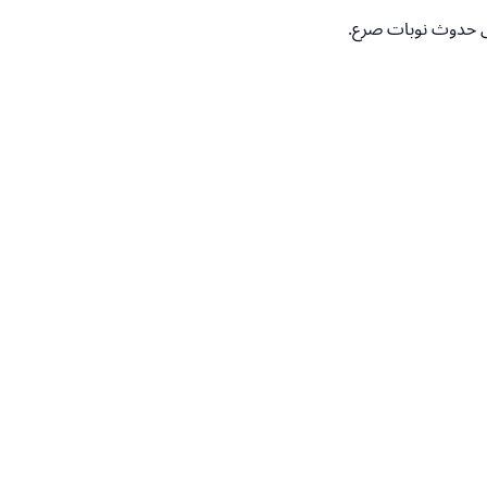
لى حدوث نوبات صرع.