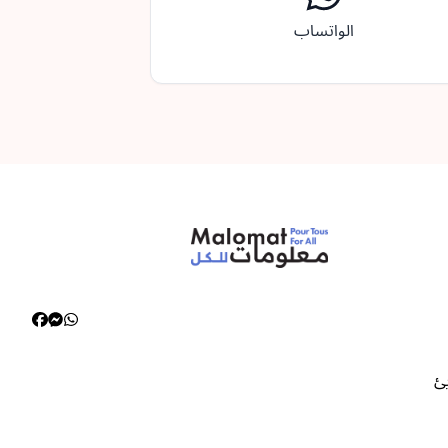
الواتساب
يئ